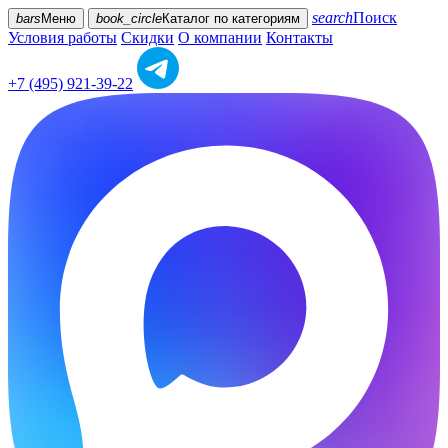
search
Поиск
bars
Меню
book_circle
Каталог
по категориям
Условия работы
Скидки
О компании
Контакты
+7 (495) 921-39-22