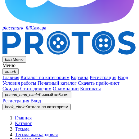
placemark_fill
Самара
bars
Меню
Меню
xmark
Главная
Каталог по категориям
Корзина
Регистрация
Вход
Условия работы
Печатный каталог
Скачать прайс-лист
Скидки
Стать дилером
О компании
Контакты
person_crop_circle
Личный кабинет
Регистрация
Вход
book_circle
Каталог
по категориям
Главная
Каталог
Тесьма
Тесьма жаккардовая