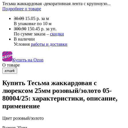
Тесьма жаккардовая -декоративная лента с крупноузо...
Подробнее о товаре
30.09
15.05
р.
за м
В упаковке по
10 м
300.90
150.45 р. за уп.
По сумме заказа –
скидки
В наличии
Условия
работы и доставки
Купить на Ozon
О товаре
xmark
Купить Тесьма жаккардовая с
люрексом 25мм розовый/золото 05-
80004/25: характеристики, описание,
применение
Цвет
розовый/золото
Размер
25мм