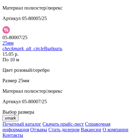
Материал
полиэстер/люрекс
Артикул
05-80005/25
05-80007/25
25мм
checkmark_alt_circle
Выбрать
15.05 р.
По 10 м
Цвет
розовый/серебро
Размер
25мм
Материал
полиэстер/люрекс
Артикул
05-80007/25
Выбор размера
xmark
Печатный каталог
Скачать прайс-лист
Справочная
информация
Отзывы
Стать дилером
Вакансии
О компании
Контакты