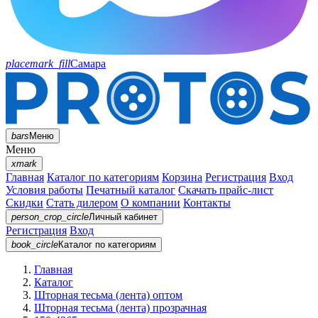
placemark_fill
Самара
bars
Меню
Меню
xmark
Главная
Каталог по категориям
Корзина
Регистрация
Вход
Условия работы
Печатный каталог
Скачать прайс-лист
Скидки
Стать дилером
О компании
Контакты
person_crop_circle
Личный кабинет
Регистрация
Вход
book_circle
Каталог
по категориям
Главная
Каталог
Шторная тесьма (лента) оптом
Шторная тесьма (лента) прозрачная