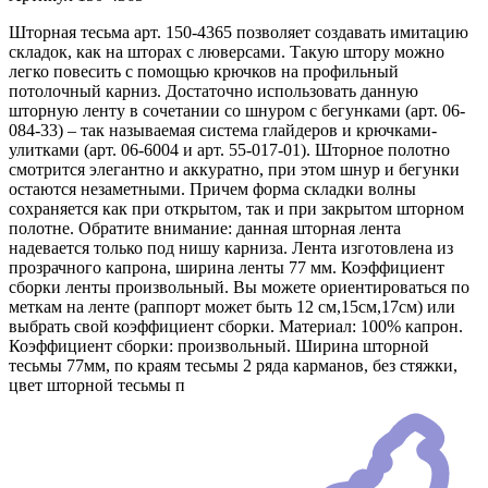
Шторная тесьма арт. 150-4365 позволяет создавать имитацию
складок, как на шторах с люверсами. Такую штору можно
легко повесить с помощью крючков на профильный
потолочный карниз. Достаточно использовать данную
шторную ленту в сочетании со шнуром с бегунками (арт. 06-
084-33) – так называемая система глайдеров и крючками-
улитками (арт. 06-6004 и арт. 55-017-01). Шторное полотно
смотрится элегантно и аккуратно, при этом шнур и бегунки
остаются незаметными. Причем форма складки волны
сохраняется как при открытом, так и при закрытом шторном
полотне. Обратите внимание: данная шторная лента
надевается только под нишу карниза. Лента изготовлена из
прозрачного капрона, ширина ленты 77 мм. Коэффициент
сборки ленты произвольный. Вы можете ориентироваться по
меткам на ленте (раппорт может быть 12 см,15см,17см) или
выбрать свой коэффициент сборки. Материал: 100% капрон.
Коэффициент сборки: произвольный. Ширина шторной
тесьмы 77мм, по краям тесьмы 2 ряда карманов, без стяжки,
цвет шторной тесьмы п