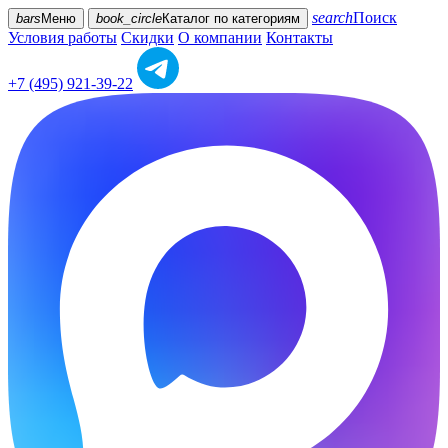
search
Поиск
bars
Меню
book_circle
Каталог
по категориям
Условия работы
Скидки
О компании
Контакты
+7 (495) 921-39-22