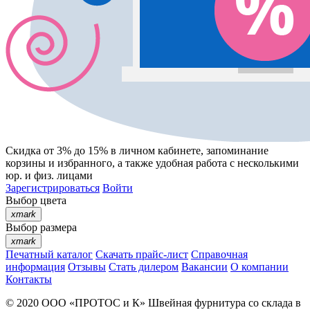
Скидка от 3% до 15%
в личном кабинете, запоминание
корзины
и
избранного
, а также удобная работа с несколькими
юр. и физ. лицами
Зарегистрироваться
Войти
Выбор цвета
xmark
Выбор размера
xmark
Печатный каталог
Скачать прайс-лист
Справочная
информация
Отзывы
Стать дилером
Вакансии
О компании
Контакты
© 2020
ООО «ПРОТОС и К»
Швейная фурнитура со склада в