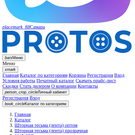
placemark_fill
Самара
bars
Меню
Меню
xmark
Главная
Каталог по категориям
Корзина
Регистрация
Вход
Условия работы
Печатный каталог
Скачать прайс-лист
Скидки
Стать дилером
О компании
Контакты
person_crop_circle
Личный кабинет
Регистрация
Вход
book_circle
Каталог
по категориям
Главная
Каталог
Шторная тесьма (лента) оптом
Шторная тесьма (лента) прозрачная