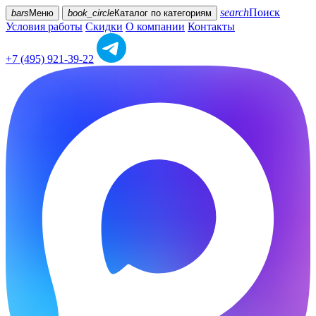
search
Поиск
bars
Меню
book_circle
Каталог
по категориям
Условия работы
Скидки
О компании
Контакты
+7 (495) 921-39-22