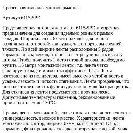
Прочее
равномерная многокарманная
Артикул
6115-SPD
Представленная шторная лента арт. 6115-SPD прозрачная
предназначена для создания идеально ровных прямых
складок. Ширина ленты 67 мм подходит для тканей
различных плотностей: как вуали, так и портьеры средней
тяжести. По всей ширине ленты расположены 5 рядов
карманов для крючков, что позволяет регулировать высоту
шторы. Чтобы получить 1 метр готовой шторы, необходимо
купить 1.5 метра монтажной ленты, т.к. лента четко
фиксирует складки и имеет коэффициент 1:1.5. Лента
изготовлена из полиэстера, имеет высокую устойчивость к
усадке, легкость и четкость стягивания. Лента прозрачная, что
позволяет притачивать фурнитуру к тканям любых расцветок.
Для стягивания ленты предусмотрена прочная леска.
Допустимые температуры глажения, рекомендованные
производителем до 130°C.
Преимущества монтажной ленты: низкая цена, долговечность,
универсальность, высокое качество. Характеристики: лента
монтажная для штор, ширина 67мм, коэффициент 1:1.5, 5
карманов, фиксированная складка, прозрачная с леской, упак