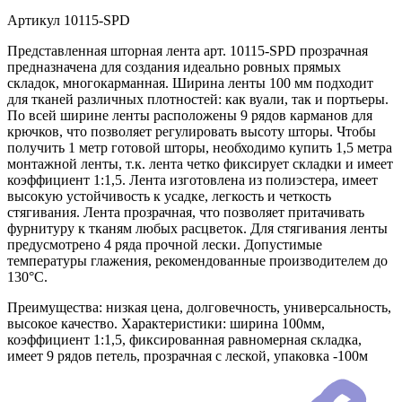
Артикул
10115-SPD
Представленная шторная лента арт. 10115-SPD прозрачная
предназначена для создания идеально ровных прямых
складок, многокарманная. Ширина ленты 100 мм подходит
для тканей различных плотностей: как вуали, так и портьеры.
По всей ширине ленты расположены 9 рядов карманов для
крючков, что позволяет регулировать высоту шторы. Чтобы
получить 1 метр готовой шторы, необходимо купить 1,5 метра
монтажной ленты, т.к. лента четко фиксирует складки и имеет
коэффициент 1:1,5. Лента изготовлена из полиэстера, имеет
высокую устойчивость к усадке, легкость и четкость
стягивания. Лента прозрачная, что позволяет притачивать
фурнитуру к тканям любых расцветок. Для стягивания ленты
предусмотрено 4 ряда прочной лески. Допустимые
температуры глажения, рекомендованные производителем до
130°C.
Преимущества: низкая цена, долговечность, универсальность,
высокое качество. Характеристики: ширина 100мм,
коэффициент 1:1,5, фиксированная равномерная складка,
имеет 9 рядов петель, прозрачная с леской, упаковка -100м