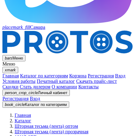
placemark_fill
Самара
bars
Меню
Меню
xmark
Главная
Каталог по категориям
Корзина
Регистрация
Вход
Условия работы
Печатный каталог
Скачать прайс-лист
Скидки
Стать дилером
О компании
Контакты
person_crop_circle
Личный кабинет
Регистрация
Вход
book_circle
Каталог
по категориям
Главная
Каталог
Шторная тесьма (лента) оптом
Шторная тесьма (лента) прозрачная