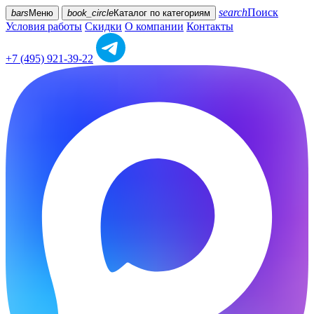
search
Поиск
bars
Меню
book_circle
Каталог
по категориям
Условия работы
Скидки
О компании
Контакты
+7 (495) 921-39-22