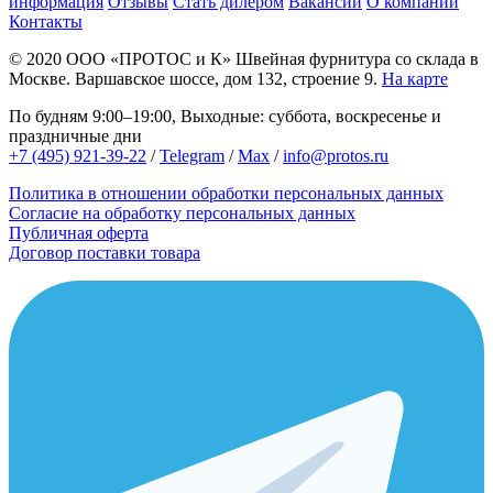
информация
Отзывы
Стать дилером
Вакансии
О компании
Контакты
© 2020
ООО «ПРОТОС и К»
Швейная фурнитура со склада в
Москве.
Варшавское шоссе, дом 132, строение 9.
На карте
По будням 9:00–19:00, Выходные: суббота, воскресенье и
праздничные дни
+7 (495) 921-39-22
/
Telegram
/
Max
/
info@protos.ru
Политика в отношении обработки персональных данных
Согласие на обработку персональных данных
Публичная оферта
Договор поставки товара