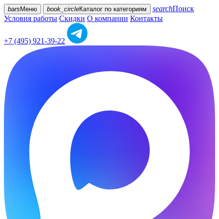
search
Поиск
bars
Меню
book_circle
Каталог
по категориям
Условия работы
Скидки
О компании
Контакты
+7 (495) 921-39-22