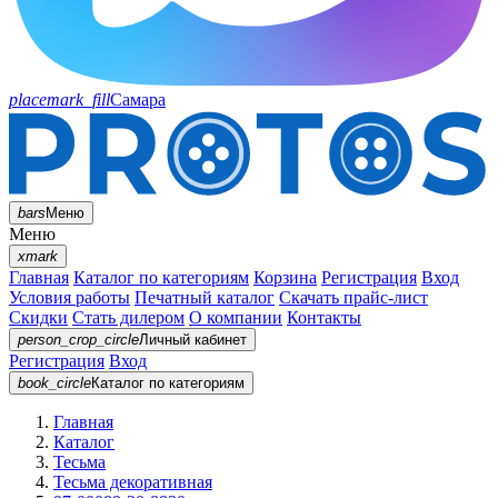
placemark_fill
Самара
bars
Меню
Меню
xmark
Главная
Каталог по категориям
Корзина
Регистрация
Вход
Условия работы
Печатный каталог
Скачать прайс-лист
Скидки
Стать дилером
О компании
Контакты
person_crop_circle
Личный кабинет
Регистрация
Вход
book_circle
Каталог
по категориям
Главная
Каталог
Тесьма
Тесьма декоративная