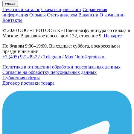
xmark
Печатный каталог
Скачать прайс-лист
Справочная
информация
Отзывы
Стать дилером
Вакансии
О компании
Контакты
© 2020
ООО «ПРОТОС и К»
Швейная фурнитура со склада в
Москве.
Варшавское шоссе, дом 132, строение 9.
На карте
По будням 9:00–19:00, Выходные: суббота, воскресенье и
праздничные дни
+7 (495) 921-39-22
/
Telegram
/
Max
/
info@protos.ru
Политика в отношении обработки персональных данных
Согласие на обработку персональных данных
Публичная оферта
Договор поставки товара