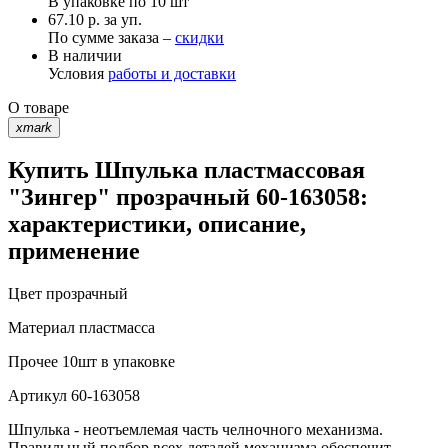
В упаковке по
10 шт
67.10 р. за уп.
По сумме заказа –
скидки
В наличии
Условия
работы и доставки
О товаре
xmark
Купить Шпулька пластмассовая
"Зингер" прозрачный 60-163058:
характеристики, описание,
применение
Цвет
прозрачный
Материал
пластмасса
Прочее
10шт в упаковке
Артикул
60-163058
Шпулька - неотъемлемая часть челночного механизма.
Правильный подбор всех деталей механизма обеспечит