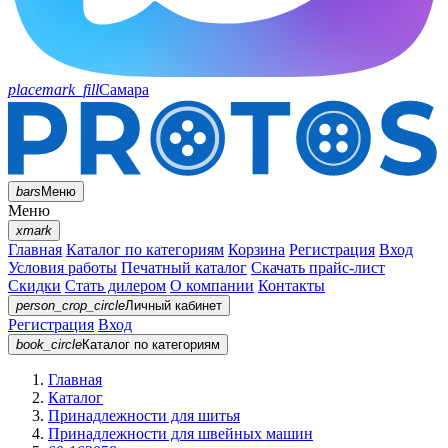
placemark_fill
Самара
bars
Меню
Меню
xmark
Главная
Каталог по категориям
Корзина
Регистрация
Вход
Условия работы
Печатный каталог
Скачать прайс-лист
Скидки
Стать дилером
О компании
Контакты
person_crop_circle
Личный кабинет
Регистрация
Вход
book_circle
Каталог
по категориям
Главная
Каталог
Принадлежности для шитья
Принадлежности для швейных машин