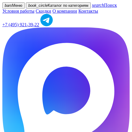
search
Поиск
bars
Меню
book_circle
Каталог
по категориям
Условия работы
Скидки
О компании
Контакты
+7 (495) 921-39-22