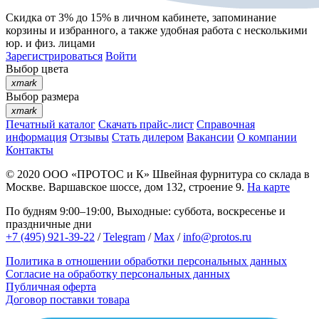
Скидка от 3% до 15%
в личном кабинете, запоминание
корзины
и
избранного
, а также удобная работа с несколькими
юр. и физ. лицами
Зарегистрироваться
Войти
Выбор цвета
xmark
Выбор размера
xmark
Печатный каталог
Скачать прайс-лист
Справочная
информация
Отзывы
Стать дилером
Вакансии
О компании
Контакты
© 2020
ООО «ПРОТОС и К»
Швейная фурнитура со склада в
Москве.
Варшавское шоссе, дом 132, строение 9.
На карте
По будням 9:00–19:00, Выходные: суббота, воскресенье и
праздничные дни
+7 (495) 921-39-22
/
Telegram
/
Max
/
info@protos.ru
Политика в отношении обработки персональных данных
Согласие на обработку персональных данных
Публичная оферта
Договор поставки товара