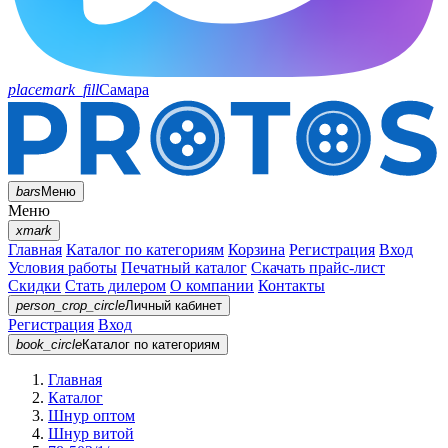
placemark_fill
Самара
bars
Меню
Меню
xmark
Главная
Каталог по категориям
Корзина
Регистрация
Вход
Условия работы
Печатный каталог
Скачать прайс-лист
Скидки
Стать дилером
О компании
Контакты
person_crop_circle
Личный кабинет
Регистрация
Вход
book_circle
Каталог
по категориям
Главная
Каталог
Шнур оптом
Шнур витой