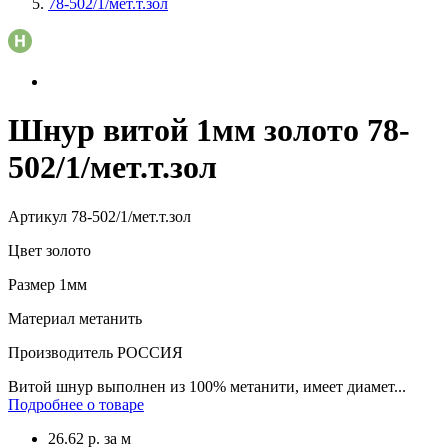
78-502/1/мет.т.зол
Шнур витой 1мм золото 78-
502/1/мет.т.зол
Артикул
78-502/1/мет.т.зол
Цвет
золото
Размер
1мм
Материал
метанить
Производитель
РОССИЯ
Витой шнур выполнен из 100% метанити, имеет диамет...
Подробнее о товаре
26.62
р.
за м