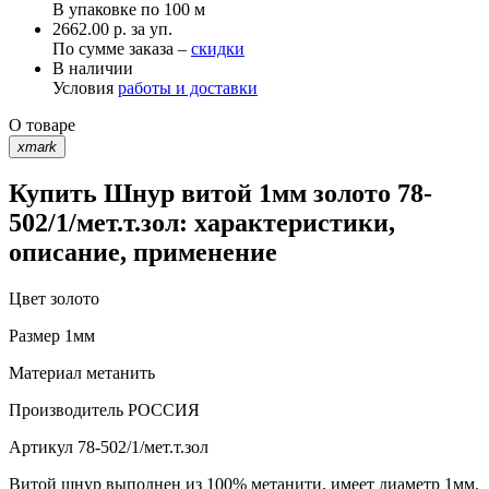
В упаковке по
100 м
2662.00 р. за уп.
По сумме заказа –
скидки
В наличии
Условия
работы и доставки
О товаре
xmark
Купить Шнур витой 1мм золото 78-
502/1/мет.т.зол: характеристики,
описание, применение
Цвет
золото
Размер
1мм
Материал
метанить
Производитель
РОССИЯ
Артикул
78-502/1/мет.т.зол
Витой шнур выполнен из 100% метанити, имеет диаметр 1мм.