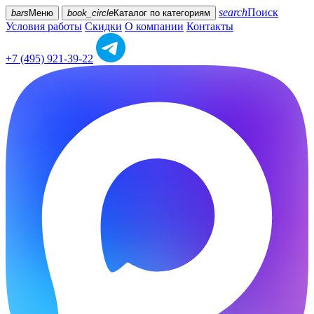
search
Поиск
bars
Меню
book_circle
Каталог
по категориям
Условия работы
Скидки
О компании
Контакты
+7 (495) 921-39-22