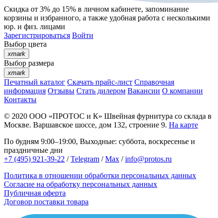
Скидка от 3% до 15%
в личном кабинете, запоминание
корзины
и
избранного
, а также удобная работа с несколькими
юр. и физ. лицами
Зарегистрироваться
Войти
Выбор цвета
xmark
Выбор размера
xmark
Печатный каталог
Скачать прайс-лист
Справочная
информация
Отзывы
Стать дилером
Вакансии
О компании
Контакты
© 2020
ООО «ПРОТОС и К»
Швейная фурнитура со склада в
Москве.
Варшавское шоссе, дом 132, строение 9.
На карте
По будням 9:00–19:00, Выходные: суббота, воскресенье и
праздничные дни
+7 (495) 921-39-22
/
Telegram
/
Max
/
info@protos.ru
Политика в отношении обработки персональных данных
Согласие на обработку персональных данных
Публичная оферта
Договор поставки товара