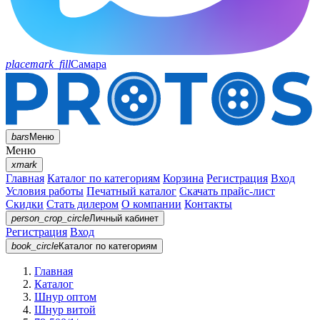
placemark_fill
Самара
bars
Меню
Меню
xmark
Главная
Каталог по категориям
Корзина
Регистрация
Вход
Условия работы
Печатный каталог
Скачать прайс-лист
Скидки
Стать дилером
О компании
Контакты
person_crop_circle
Личный кабинет
Регистрация
Вход
book_circle
Каталог
по категориям
Главная
Каталог
Шнур оптом
Шнур витой