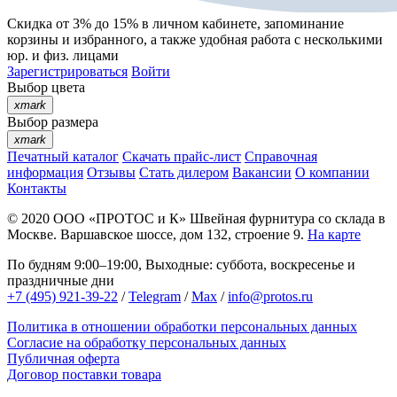
Скидка от 3% до 15%
в личном кабинете, запоминание
корзины
и
избранного
, а также удобная работа с несколькими
юр. и физ. лицами
Зарегистрироваться
Войти
Выбор цвета
xmark
Выбор размера
xmark
Печатный каталог
Скачать прайс-лист
Справочная
информация
Отзывы
Стать дилером
Вакансии
О компании
Контакты
© 2020
ООО «ПРОТОС и К»
Швейная фурнитура со склада в
Москве.
Варшавское шоссе, дом 132, строение 9.
На карте
По будням 9:00–19:00, Выходные: суббота, воскресенье и
праздничные дни
+7 (495) 921-39-22
/
Telegram
/
Max
/
info@protos.ru
Политика в отношении обработки персональных данных
Согласие на обработку персональных данных
Публичная оферта
Договор поставки товара