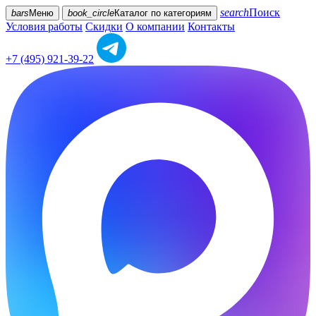
search
Поиск
bars
Меню
book_circle
Каталог
по категориям
Условия работы
Скидки
О компании
Контакты
+7 (495) 921-39-22