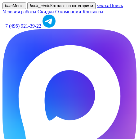
search
Поиск
bars
Меню
book_circle
Каталог
по категориям
Условия работы
Скидки
О компании
Контакты
+7 (495) 921-39-22