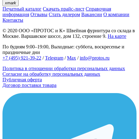
xmark
Печатный каталог
Скачать прайс-лист
Справочная
информация
Отзывы
Стать дилером
Вакансии
О компании
Контакты
© 2020
ООО «ПРОТОС и К»
Швейная фурнитура со склада в
Москве.
Варшавское шоссе, дом 132, строение 9.
На карте
По будням 9:00–19:00, Выходные: суббота, воскресенье и
праздничные дни
+7 (495) 921-39-22
/
Telegram
/
Max
/
info@protos.ru
Политика в отношении обработки персональных данных
Согласие на обработку персональных данных
Публичная оферта
Договор поставки товара