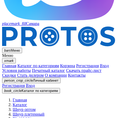
placemark_fill
Самара
bars
Меню
Меню
xmark
Главная
Каталог по категориям
Корзина
Регистрация
Вход
Условия работы
Печатный каталог
Скачать прайс-лист
Скидки
Стать дилером
О компании
Контакты
person_crop_circle
Личный кабинет
Регистрация
Вход
book_circle
Каталог
по категориям
Главная
Каталог
Шнур оптом
Шнур плетенный