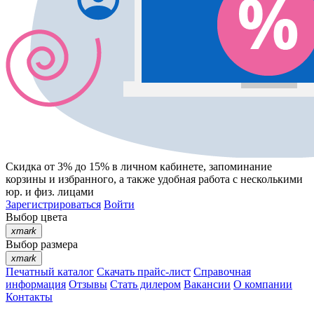
Скидка от 3% до 15%
в личном кабинете, запоминание
корзины
и
избранного
, а также удобная работа с несколькими
юр. и физ. лицами
Зарегистрироваться
Войти
Выбор цвета
xmark
Выбор размера
xmark
Печатный каталог
Скачать прайс-лист
Справочная
информация
Отзывы
Стать дилером
Вакансии
О компании
Контакты