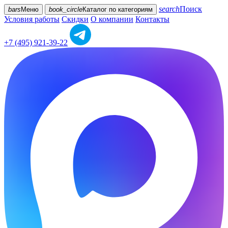
search
Поиск
bars
Меню
book_circle
Каталог
по категориям
Условия работы
Скидки
О компании
Контакты
+7 (495) 921-39-22