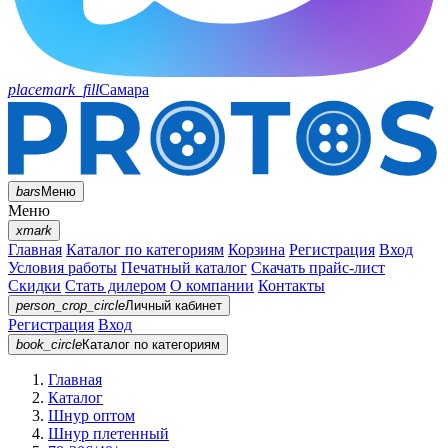
placemark_fill
Самара
bars
Меню
Меню
xmark
Главная
Каталог по категориям
Корзина
Регистрация
Вход
Условия работы
Печатный каталог
Скачать прайс-лист
Скидки
Стать дилером
О компании
Контакты
person_crop_circle
Личный кабинет
Регистрация
Вход
book_circle
Каталог
по категориям
Главная
Каталог
Шнур оптом
Шнур плетенный