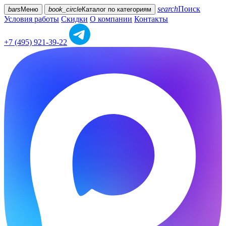
search
Поиск
bars
Меню
book_circle
Каталог
по категориям
Условия работы
Скидки
О компании
Контакты
+7 (495) 921-39-22