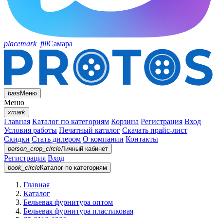
placemark_fill
Самара
bars
Меню
Меню
xmark
Главная
Каталог по категориям
Корзина
Регистрация
Вход
Условия работы
Печатный каталог
Скачать прайс-лист
Скидки
Стать дилером
О компании
Контакты
person_crop_circle
Личный кабинет
Регистрация
Вход
book_circle
Каталог
по категориям
Главная
Каталог
Бельевая фурнитура оптом
Бельевая фурнитура пластиковая