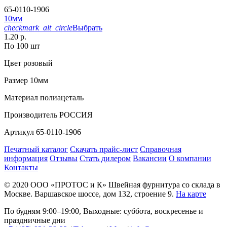
65-0110-1906
10мм
checkmark_alt_circle
Выбрать
1.20 р.
По 100 шт
Цвет
розовый
Размер
10мм
Материал
полиацеталь
Производитель
РОССИЯ
Артикул
65-0110-1906
Печатный каталог
Скачать прайс-лист
Справочная
информация
Отзывы
Стать дилером
Вакансии
О компании
Контакты
© 2020
ООО «ПРОТОС и К»
Швейная фурнитура со склада в
Москве.
Варшавское шоссе, дом 132, строение 9.
На карте
По будням 9:00–19:00, Выходные: суббота, воскресенье и
праздничные дни