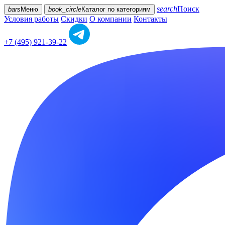
search
Поиск
bars
Меню
book_circle
Каталог
по категориям
Условия работы
Скидки
О компании
Контакты
+7 (495) 921-39-22