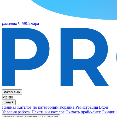
placemark_fill
Самара
bars
Меню
Меню
xmark
Главная
Каталог по категориям
Корзина
Регистрация
Вход
Условия работы
Печатный каталог
Скачать прайс-лист
Скидки