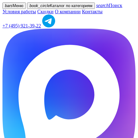
search
Поиск
bars
Меню
book_circle
Каталог
по категориям
Условия работы
Скидки
О компании
Контакты
+7 (495) 921-39-22