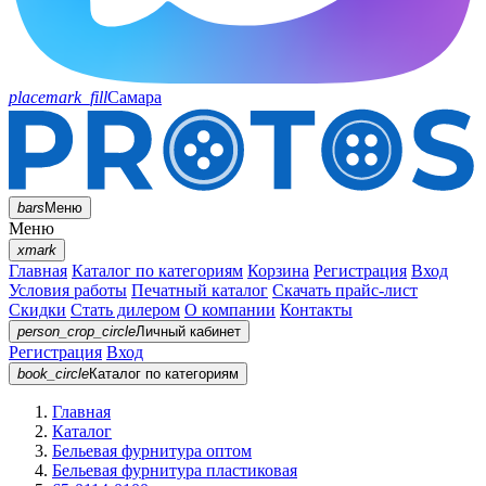
placemark_fill
Самара
bars
Меню
Меню
xmark
Главная
Каталог по категориям
Корзина
Регистрация
Вход
Условия работы
Печатный каталог
Скачать прайс-лист
Скидки
Стать дилером
О компании
Контакты
person_crop_circle
Личный кабинет
Регистрация
Вход
book_circle
Каталог
по категориям
Главная
Каталог
Бельевая фурнитура оптом
Бельевая фурнитура пластиковая