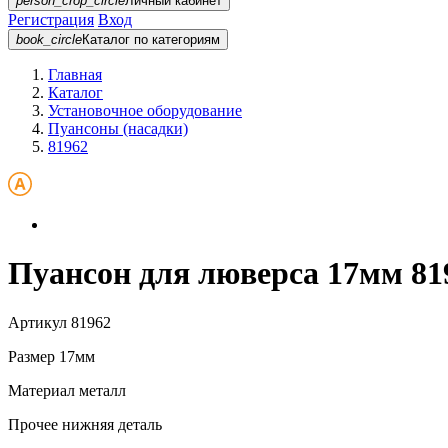
person_crop_circle
Личный кабинет
Регистрация
Вход
book_circle
Каталог
по категориям
Главная
Каталог
Установочное оборудование
Пуансоны (насадки)
81962
Пуансон для люверса 17мм 81
Артикул
81962
Размер
17мм
Материал
металл
Прочее
нижняя деталь