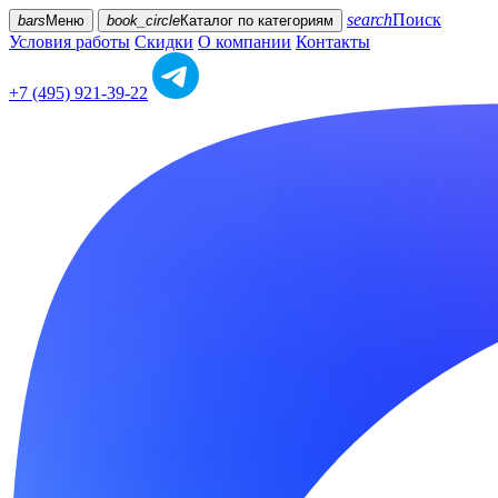
search
Поиск
bars
Меню
book_circle
Каталог
по категориям
Условия работы
Скидки
О компании
Контакты
+7 (495) 921-39-22