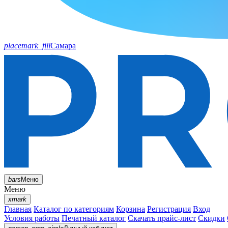
placemark_fill
Самара
bars
Меню
Меню
xmark
Главная
Каталог по категориям
Корзина
Регистрация
Вход
Условия работы
Печатный каталог
Скачать прайс-лист
Скидки