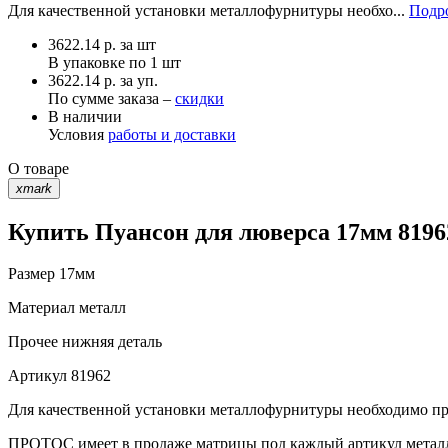
Для качественной установки металлофурнитуры необхо...
Подро
3622.14
р.
за шт
В упаковке по
1 шт
3622.14 р. за уп.
По сумме заказа –
скидки
В наличии
Условия
работы и доставки
О товаре
xmark
Купить Пуансон для люверса 17мм 8196
Размер
17мм
Материал
металл
Прочее
нижняя деталь
Артикул
81962
Для качественной установки металлофурнитуры необходимо при
ПРОТОС имеет в продаже матрицы под каждый артикул метал