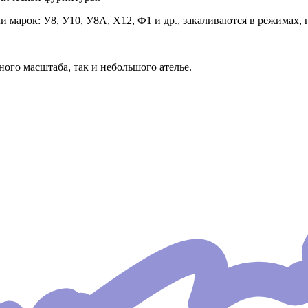
марок: У8, У10, У8А, Х12, Ф1 и др., закаливаются в режимах, 
го масштаба, так и небольшого ателье.