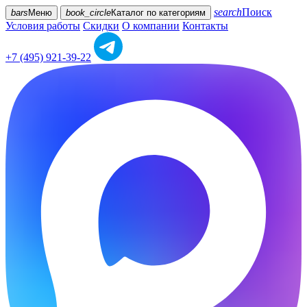
search
Поиск
bars
Меню
book_circle
Каталог
по категориям
Условия работы
Скидки
О компании
Контакты
+7 (495) 921-39-22