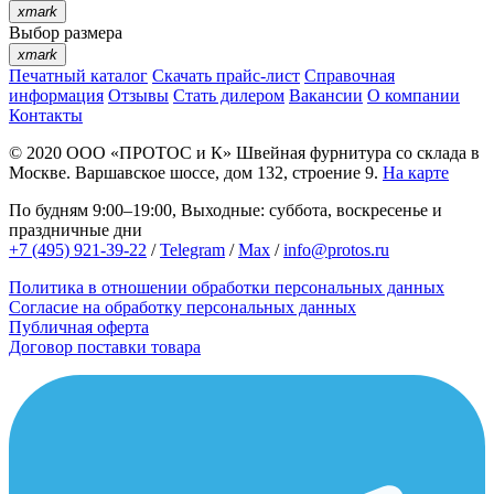
xmark
Выбор размера
xmark
Печатный каталог
Скачать прайс-лист
Справочная
информация
Отзывы
Стать дилером
Вакансии
О компании
Контакты
© 2020
ООО «ПРОТОС и К»
Швейная фурнитура со склада в
Москве.
Варшавское шоссе, дом 132, строение 9.
На карте
По будням 9:00–19:00, Выходные: суббота, воскресенье и
праздничные дни
+7 (495) 921-39-22
/
Telegram
/
Max
/
info@protos.ru
Политика в отношении обработки персональных данных
Согласие на обработку персональных данных
Публичная оферта
Договор поставки товара