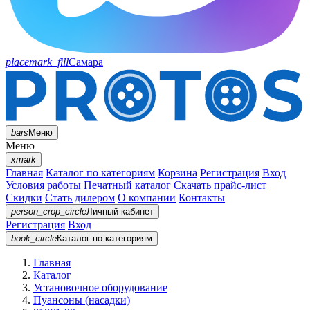
placemark_fill
Самара
bars
Меню
Меню
xmark
Главная
Каталог по категориям
Корзина
Регистрация
Вход
Условия работы
Печатный каталог
Скачать прайс-лист
Скидки
Стать дилером
О компании
Контакты
person_crop_circle
Личный кабинет
Регистрация
Вход
book_circle
Каталог
по категориям
Главная
Каталог
Установочное оборудование
Пуансоны (насадки)