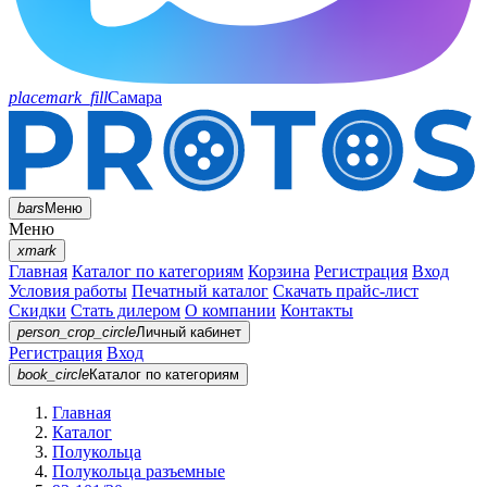
placemark_fill
Самара
bars
Меню
Меню
xmark
Главная
Каталог по категориям
Корзина
Регистрация
Вход
Условия работы
Печатный каталог
Скачать прайс-лист
Скидки
Стать дилером
О компании
Контакты
person_crop_circle
Личный кабинет
Регистрация
Вход
book_circle
Каталог
по категориям
Главная
Каталог
Полукольца
Полукольца разъемные