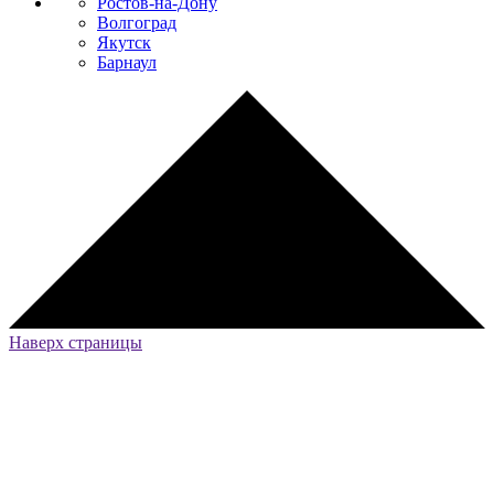
Ростов-на-Дону
Волгоград
Якутск
Барнаул
Наверх страницы