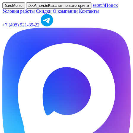
search
Поиск
bars
Меню
book_circle
Каталог
по категориям
Условия работы
Скидки
О компании
Контакты
+7 (495) 921-39-22