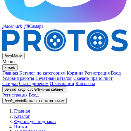
placemark_fill
Самара
bars
Меню
Меню
xmark
Главная
Каталог по категориям
Корзина
Регистрация
Вход
Условия работы
Печатный каталог
Скачать прайс-лист
Скидки
Стать дилером
О компании
Контакты
person_crop_circle
Личный кабинет
Регистрация
Вход
book_circle
Каталог
по категориям
Главная
Каталог
Фурнитура под заказ
Нитки