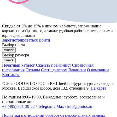
Скидка от 3% до 15%
в личном кабинете, запоминание
корзины
и
избранного
, а также удобная работа с несколькими
юр. и физ. лицами
Зарегистрироваться
Войти
Выбор цвета
xmark
Выбор размера
xmark
Печатный каталог
Скачать прайс-лист
Справочная
информация
Отзывы
Стать дилером
Вакансии
О компании
Контакты
© 2020
ООО «ПРОТОС и К»
Швейная фурнитура со склада в
Москве.
Варшавское шоссе, дом 132, строение 9.
На карте
По будням 9:00–19:00, Выходные: суббота, воскресенье и
праздничные дни
+7 (495) 921-39-22
/
Telegram
/
Max
/
info@protos.ru
Политика в отношении обработки персональных данных