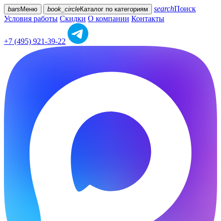
search
Поиск
bars
Меню
book_circle
Каталог
по категориям
Условия работы
Скидки
О компании
Контакты
+7 (495) 921-39-22