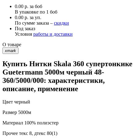
0.00
р.
за боб
В упаковке по
1 боб
0.00 р. за уп.
По сумме заказа –
скидки
Под заказ
Условия
работы и доставки
О товаре
xmark
Купить Нитки Skala 360 супертонкике
Guetermann 5000м черный 48-
360/5000/000: характеристики,
описание, применение
Цвет
черный
Размер
5000м
Материал
100% полиэстер
Прочее
текс 8, дтекс 80(1)