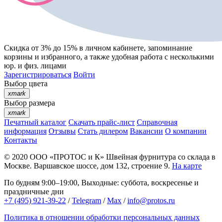
Скидка от 3% до 15%
в личном кабинете, запоминание
корзины
и
избранного
, а также удобная работа с несколькими
юр. и физ. лицами
Зарегистрироваться
Войти
Выбор цвета
xmark
Выбор размера
xmark
Печатный каталог
Скачать прайс-лист
Справочная
информация
Отзывы
Стать дилером
Вакансии
О компании
Контакты
© 2020
ООО «ПРОТОС и К»
Швейная фурнитура со склада в
Москве.
Варшавское шоссе, дом 132, строение 9.
На карте
По будням 9:00–19:00, Выходные: суббота, воскресенье и
праздничные дни
+7 (495) 921-39-22
/
Telegram
/
Max
/
info@protos.ru
Политика в отношении обработки персональных данных