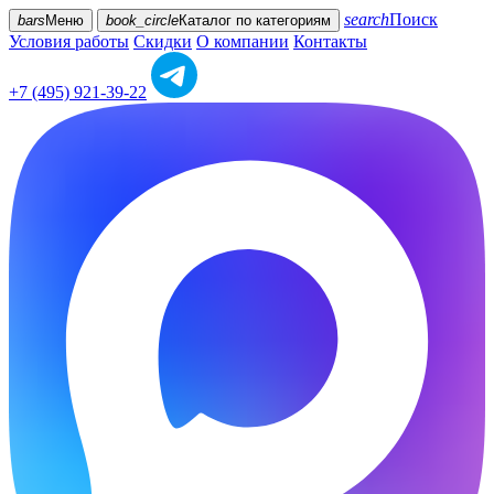
search
Поиск
bars
Меню
book_circle
Каталог
по категориям
Условия работы
Скидки
О компании
Контакты
+7 (495) 921-39-22