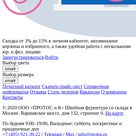
Скидка от 3% до 15%
в личном кабинете, запоминание
корзины
и
избранного
, а также удобная работа с несколькими
юр. и физ. лицами
Зарегистрироваться
Войти
Выбор цвета
xmark
Выбор размера
xmark
Печатный каталог
Скачать прайс-лист
Справочная
информация
Отзывы
Стать дилером
Вакансии
О компании
Контакты
© 2020
ООО «ПРОТОС и К»
Швейная фурнитура со склада в
Москве.
Варшавское шоссе, дом 132, строение 9.
На карте
По будням 9:00–19:00, Выходные: суббота, воскресенье и
праздничные дни
+7 (495) 921-39-22
/
Telegram
/
Max
/
info@protos.ru