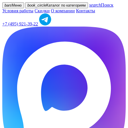
search
Поиск
bars
Меню
book_circle
Каталог
по категориям
Условия работы
Скидки
О компании
Контакты
+7 (495) 921-39-22