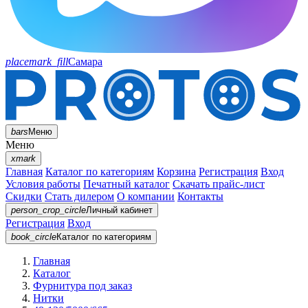
placemark_fill
Самара
bars
Меню
Меню
xmark
Главная
Каталог по категориям
Корзина
Регистрация
Вход
Условия работы
Печатный каталог
Скачать прайс-лист
Скидки
Стать дилером
О компании
Контакты
person_crop_circle
Личный кабинет
Регистрация
Вход
book_circle
Каталог
по категориям
Главная
Каталог
Фурнитура под заказ
Нитки