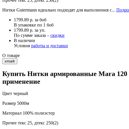
Прочее
текс 25, дтекс 250(2)
Нитки Gutermann идеально подходят для выполнения с...
Подро
1799.89
р.
за боб
В упаковке по
1 боб
1799.89 р. за уп.
По сумме заказа –
скидки
В наличии
Условия
работы и доставки
О товаре
xmark
Купить Нитки армированные Mara 120 G
применение
Цвет
черный
Размер
5000м
Материал
100% полиэстер
Прочее
текс 25, дтекс 250(2)