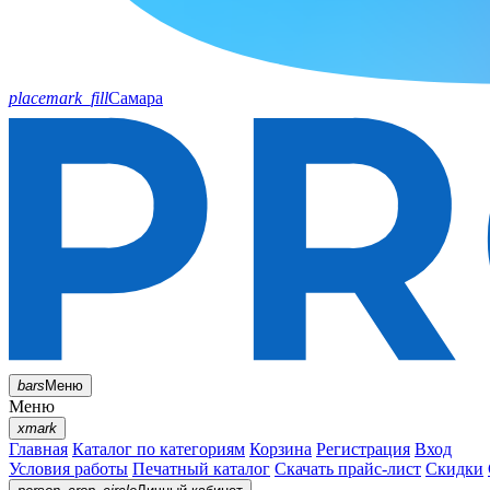
placemark_fill
Самара
bars
Меню
Меню
xmark
Главная
Каталог по категориям
Корзина
Регистрация
Вход
Условия работы
Печатный каталог
Скачать прайс-лист
Скидки