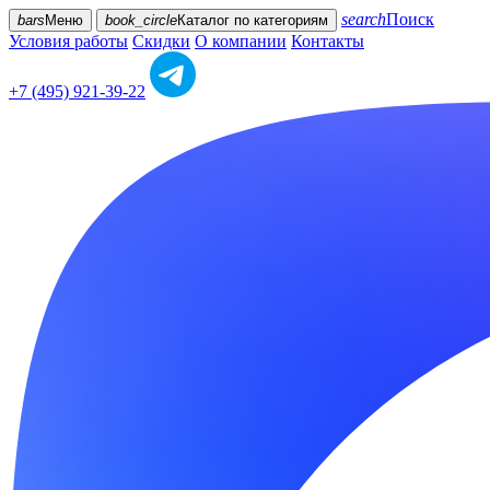
search
Поиск
bars
Меню
book_circle
Каталог
по категориям
Условия работы
Скидки
О компании
Контакты
+7 (495) 921-39-22