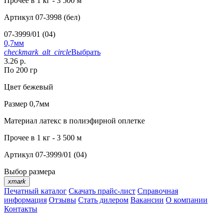
Прочее
в 1 кг - 3 500 м
Артикул
07-3998 (бел)
07-3999/01 (04)
0,7мм
checkmark_alt_circle
Выбрать
3.26 р.
По 200 гр
Цвет
бежевый
Размер
0,7мм
Материал
латекс в полиэфирной оплетке
Прочее
в 1 кг - 3 500 м
Артикул
07-3999/01 (04)
Выбор размера
xmark
Печатный каталог
Скачать прайс-лист
Справочная
информация
Отзывы
Стать дилером
Вакансии
О компании
Контакты