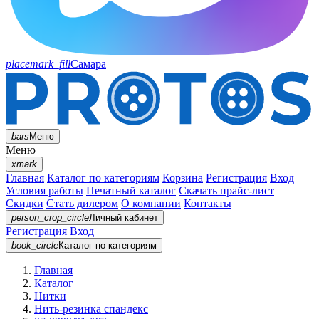
placemark_fill
Самара
bars
Меню
Меню
xmark
Главная
Каталог по категориям
Корзина
Регистрация
Вход
Условия работы
Печатный каталог
Скачать прайс-лист
Скидки
Стать дилером
О компании
Контакты
person_crop_circle
Личный кабинет
Регистрация
Вход
book_circle
Каталог
по категориям
Главная
Каталог
Нитки
Нить-резинка спандекс