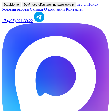
search
Поиск
bars
Меню
book_circle
Каталог
по категориям
Условия работы
Скидки
О компании
Контакты
+7 (495) 921-39-22