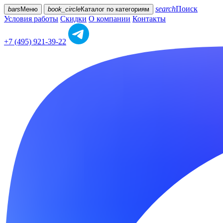
search
Поиск
bars
Меню
book_circle
Каталог
по категориям
Условия работы
Скидки
О компании
Контакты
+7 (495) 921-39-22