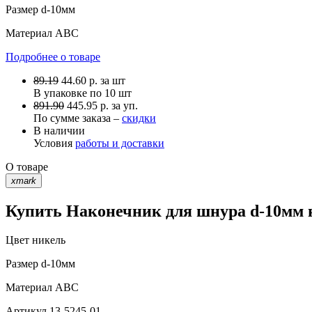
Размер
d-10мм
Материал
АВС
Подробнее о товаре
89.19
44.60
р.
за шт
В упаковке по
10 шт
891.90
445.95 р. за уп.
По сумме заказа –
скидки
В наличии
Условия
работы и доставки
О товаре
xmark
Купить Наконечник для шнура d-10мм н
Цвет
никель
Размер
d-10мм
Материал
АВС
Артикул
13-5245-01