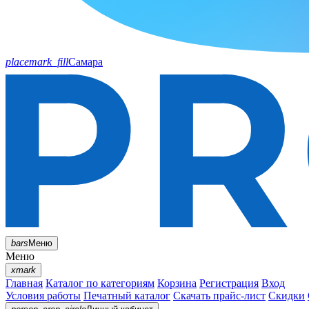
placemark_fill
Самара
bars
Меню
Меню
xmark
Главная
Каталог по категориям
Корзина
Регистрация
Вход
Условия работы
Печатный каталог
Скачать прайс-лист
Скидки