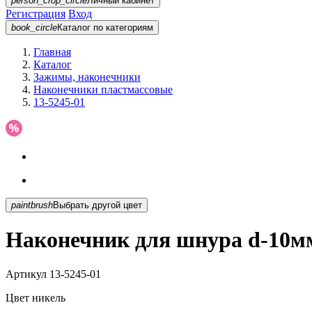
person_crop_circle
Личный кабинет
Регистрация
Вход
book_circle
Каталог
по категориям
Главная
Каталог
Зажимы, наконечники
Наконечники пластмассовые
13-5245-01
paintbrush
Выбрать другой цвет
Наконечник для шнура d-10мм
Артикул
13-5245-01
Цвет
никель