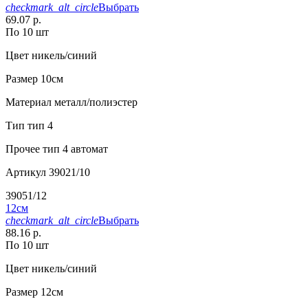
checkmark_alt_circle
Выбрать
69.07 р.
По 10 шт
Цвет
никель/синий
Размер
10см
Материал
металл/полиэстер
Тип
тип 4
Прочее
тип 4 автомат
Артикул
39021/10
39051/12
12см
checkmark_alt_circle
Выбрать
88.16 р.
По 10 шт
Цвет
никель/синий
Размер
12см