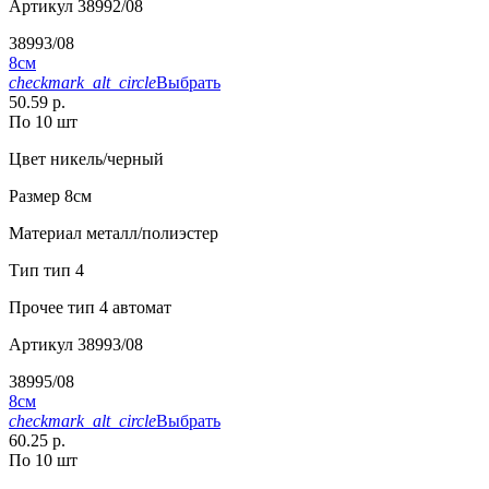
Артикул
38992/08
38993/08
8см
checkmark_alt_circle
Выбрать
50.59 р.
По 10 шт
Цвет
никель/черный
Размер
8см
Материал
металл/полиэстер
Тип
тип 4
Прочее
тип 4 автомат
Артикул
38993/08
38995/08
8см
checkmark_alt_circle
Выбрать
60.25 р.
По 10 шт