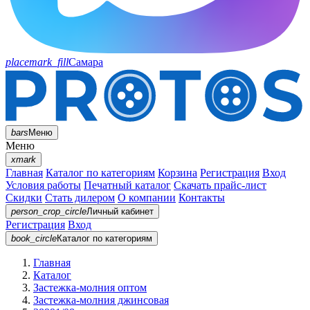
placemark_fill
Самара
bars
Меню
Меню
xmark
Главная
Каталог по категориям
Корзина
Регистрация
Вход
Условия работы
Печатный каталог
Скачать прайс-лист
Скидки
Стать дилером
О компании
Контакты
person_crop_circle
Личный кабинет
Регистрация
Вход
book_circle
Каталог
по категориям
Главная
Каталог
Застежка-молния оптом
Застежка-молния джинсовая