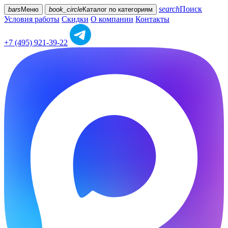
search
Поиск
bars
Меню
book_circle
Каталог
по категориям
Условия работы
Скидки
О компании
Контакты
+7 (495) 921-39-22