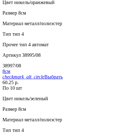
Цвет
никель/оранжевый
Размер
8см
Материал
металл/полиэстер
Тип
тип 4
Прочее
тип 4 автомат
Артикул
38995/08
38997/08
8см
checkmark_alt_circle
Выбрать
60.25 р.
По 10 шт
Цвет
никель/зеленый
Размер
8см
Материал
металл/полиэстер
Тип
тип 4