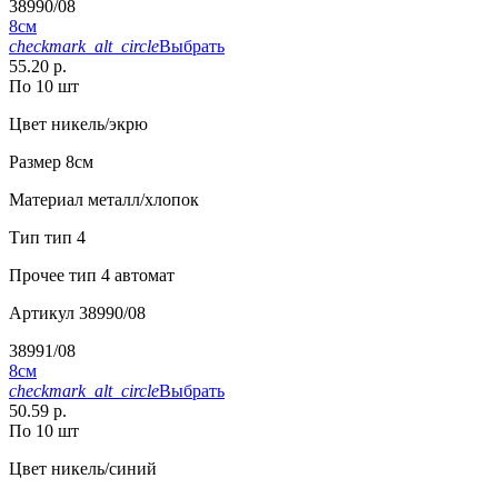
38990/08
8см
checkmark_alt_circle
Выбрать
55.20 р.
По 10 шт
Цвет
никель/экрю
Размер
8см
Материал
металл/хлопок
Тип
тип 4
Прочее
тип 4 автомат
Артикул
38990/08
38991/08
8см
checkmark_alt_circle
Выбрать
50.59 р.
По 10 шт
Цвет
никель/синий