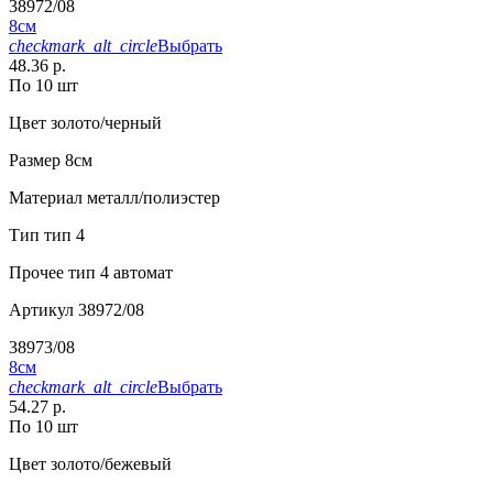
38972/08
8см
checkmark_alt_circle
Выбрать
48.36 р.
По 10 шт
Цвет
золото/черный
Размер
8см
Материал
металл/полиэстер
Тип
тип 4
Прочее
тип 4 автомат
Артикул
38972/08
38973/08
8см
checkmark_alt_circle
Выбрать
54.27 р.
По 10 шт
Цвет
золото/бежевый