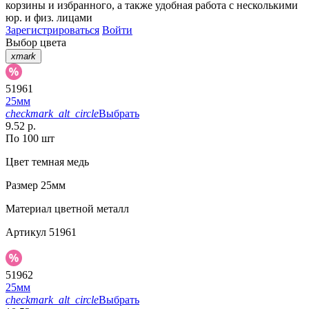
корзины
и
избранного
, а также удобная работа с несколькими
юр. и физ. лицами
Зарегистрироваться
Войти
Выбор цвета
xmark
51961
25мм
checkmark_alt_circle
Выбрать
9.52 р.
По 100 шт
Цвет
темная медь
Размер
25мм
Материал
цветной металл
Артикул
51961
51962
25мм
checkmark_alt_circle
Выбрать