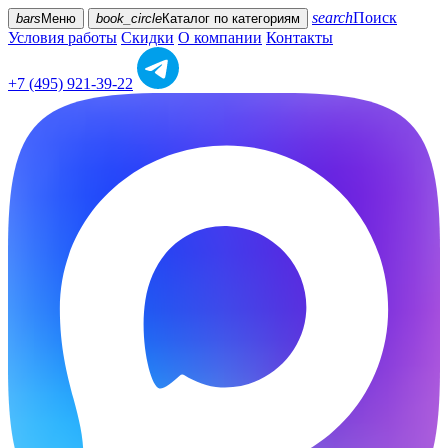
search
Поиск
bars
Меню
book_circle
Каталог
по категориям
Условия работы
Скидки
О компании
Контакты
+7 (495) 921-39-22