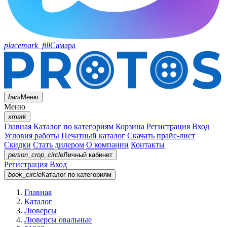
placemark_fill
Самара
bars
Меню
Меню
xmark
Главная
Каталог по категориям
Корзина
Регистрация
Вход
Условия работы
Печатный каталог
Скачать прайс-лист
Скидки
Стать дилером
О компании
Контакты
person_crop_circle
Личный кабинет
Регистрация
Вход
book_circle
Каталог
по категориям
Главная
Каталог
Люверсы
Люверсы овальные