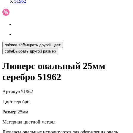
51962
paintbrush
Выбрать другой цвет
cube
Выбрать другой размер
Люверс овальный 25мм
серебро 51962
Артикул
51962
Цвет
серебро
Размер
25мм
Материал
цветной металл
Люверсы овальные используются для оформления оваль...