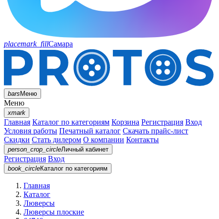
placemark_fill
Самара
bars
Меню
Меню
xmark
Главная
Каталог по категориям
Корзина
Регистрация
Вход
Условия работы
Печатный каталог
Скачать прайс-лист
Скидки
Стать дилером
О компании
Контакты
person_crop_circle
Личный кабинет
Регистрация
Вход
book_circle
Каталог
по категориям
Главная
Каталог
Люверсы
Люверсы плоские