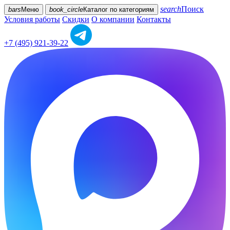
search
Поиск
bars
Меню
book_circle
Каталог
по категориям
Условия работы
Скидки
О компании
Контакты
+7 (495) 921-39-22