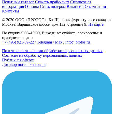
Печатный каталог
Скачать прайс-лист
Справочная
информация
Отзывы
Стать дилером
Вакансии
О компании
Контакты
© 2020
ООО «ПРОТОС и К»
Швейная фурнитура со склада в
Москве.
Варшавское шоссе, дом 132, строение 9.
На карте
По будням 9:00–19:00, Выходные: суббота, воскресенье и
праздничные дни
+7 (495) 921-39-22
/
Telegram
/
Max
/
info@protos.ru
Политика в отношении обработки персональных данных
Согласие на обработку персональных данных
Публичная оферта
Договор поставки товара