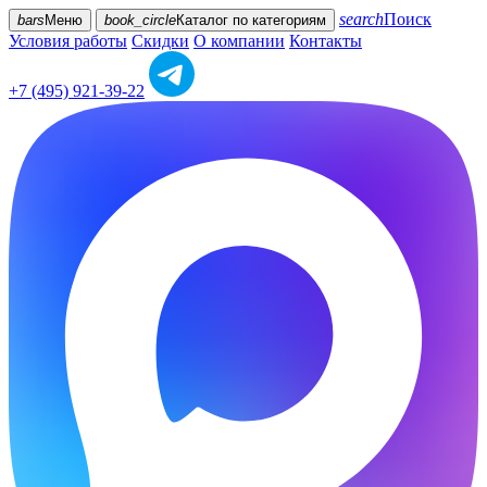
search
Поиск
bars
Меню
book_circle
Каталог
по категориям
Условия работы
Скидки
О компании
Контакты
+7 (495) 921-39-22