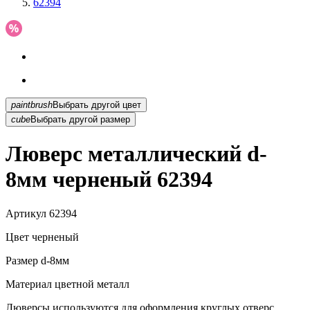
62394
paintbrush
Выбрать другой цвет
cube
Выбрать другой размер
Люверс металлический d-
8мм черненый 62394
Артикул
62394
Цвет
черненый
Размер
d-8мм
Материал
цветной металл
Люверсы используются для оформления круглых отверс...