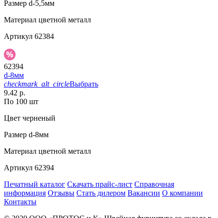
Размер
d-5,5мм
Материал
цветной металл
Артикул
62384
62394
d-8мм
checkmark_alt_circle
Выбрать
9.42 р.
По 100 шт
Цвет
черненый
Размер
d-8мм
Материал
цветной металл
Артикул
62394
Печатный каталог
Скачать прайс-лист
Справочная
информация
Отзывы
Стать дилером
Вакансии
О компании
Контакты