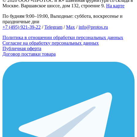
© 2020
ООО «ПРОТОС и К»
Швейная фурнитура со склада в
Москве.
Варшавское шоссе, дом 132, строение 9.
На карте
По будням 9:00–19:00, Выходные: суббота, воскресенье и
праздничные дни
+7 (495) 921-39-22
/
Telegram
/
Max
/
info@protos.ru
Политика в отношении обработки персональных данных
Согласие на обработку персональных данных
Публичная оферта
Договор поставки товара