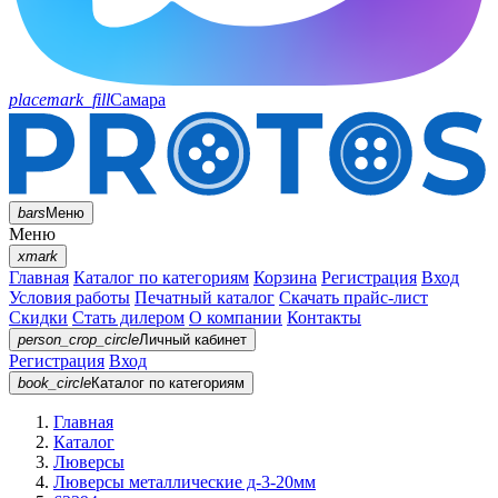
placemark_fill
Самара
bars
Меню
Меню
xmark
Главная
Каталог по категориям
Корзина
Регистрация
Вход
Условия работы
Печатный каталог
Скачать прайс-лист
Скидки
Стать дилером
О компании
Контакты
person_crop_circle
Личный кабинет
Регистрация
Вход
book_circle
Каталог
по категориям
Главная
Каталог
Люверсы
Люверсы металлические д-3-20мм