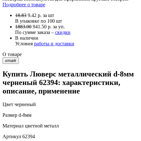
Подробнее о товаре
18.83
9.42
р.
за шт
В упаковке по
100 шт
1883.00
941.50 р. за уп.
По сумме заказа –
скидки
В наличии
Условия
работы и доставки
О товаре
xmark
Купить Люверс металлический d-8мм
черненый 62394: характеристики,
описание, применение
Цвет
черненый
Размер
d-8мм
Материал
цветной металл
Артикул
62394