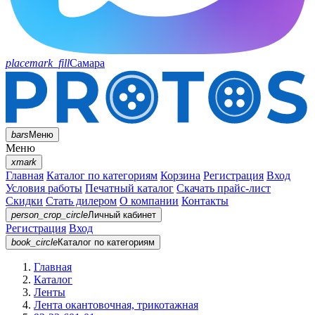
placemark_fill
Самара
bars
Меню
Меню
xmark
Главная
Каталог по категориям
Корзина
Регистрация
Вход
Условия работы
Печатный каталог
Скачать прайс-лист
Скидки
Стать дилером
О компании
Контакты
person_crop_circle
Личный кабинет
Регистрация
Вход
book_circle
Каталог
по категориям
Главная
Каталог
Ленты
Лента окантовочная, трикотажная