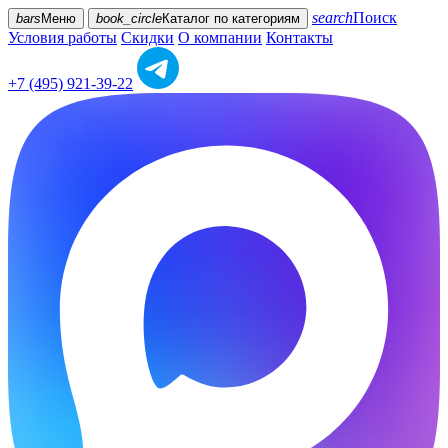
search
Поиск
bars
Меню
book_circle
Каталог
по категориям
Условия работы
Скидки
О компании
Контакты
+7 (495) 921-39-22