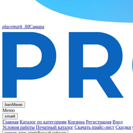
placemark_fill
Самара
bars
Меню
Меню
xmark
Главная
Каталог по категориям
Корзина
Регистрация
Вход
Условия работы
Печатный каталог
Скачать прайс-лист
Скидки