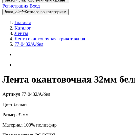
person_crop_circle
Личный кабинет
Регистрация
Вход
book_circle
Каталог
по категориям
Главная
Каталог
Ленты
Лента окантовочная, трикотажная
77-0432/А/бел
Лента окантовочная 32мм бел
Артикул
77-0432/А/бел
Цвет
белый
Размер
32мм
Материал
100% полиэфир