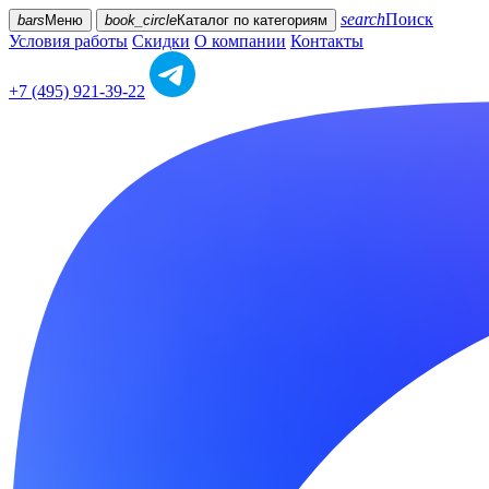
search
Поиск
bars
Меню
book_circle
Каталог
по категориям
Условия работы
Скидки
О компании
Контакты
+7 (495) 921-39-22