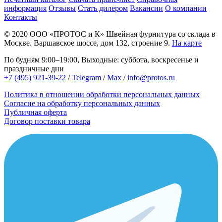
информация
Отзывы
Стать дилером
Вакансии
О компании
Контакты
© 2020
ООО «ПРОТОС и К»
Швейная фурнитура со склада в
Москве.
Варшавское шоссе, дом 132, строение 9.
На карте
По будням 9:00–19:00, Выходные: суббота, воскресенье и
праздничные дни
+7 (495) 921-39-22
/
Telegram
/
Max
/
info@protos.ru
Политика в отношении обработки персональных данных
Согласие на обработку персональных данных
Публичная оферта
Договор поставки товара