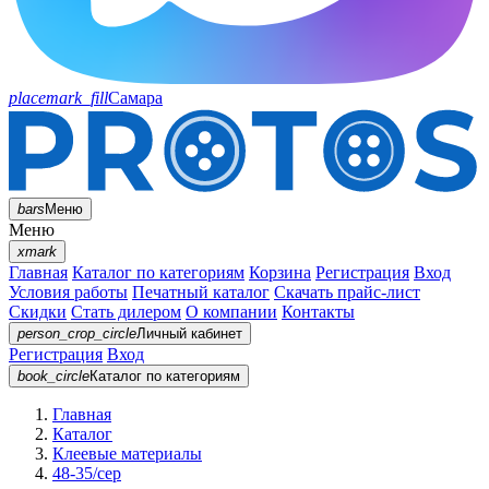
placemark_fill
Самара
bars
Меню
Меню
xmark
Главная
Каталог по категориям
Корзина
Регистрация
Вход
Условия работы
Печатный каталог
Скачать прайс-лист
Скидки
Стать дилером
О компании
Контакты
person_crop_circle
Личный кабинет
Регистрация
Вход
book_circle
Каталог
по категориям
Главная
Каталог
Клеевые материалы
48-35/сер