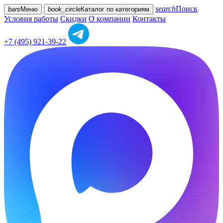
search
Поиск
bars
Меню
book_circle
Каталог
по категориям
Условия работы
Скидки
О компании
Контакты
+7 (495) 921-39-22