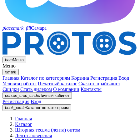
placemark_fill
Самара
bars
Меню
Меню
xmark
Главная
Каталог по категориям
Корзина
Регистрация
Вход
Условия работы
Печатный каталог
Скачать прайс-лист
Скидки
Стать дилером
О компании
Контакты
person_crop_circle
Личный кабинет
Регистрация
Вход
book_circle
Каталог
по категориям
Главная
Каталог
Шторная тесьма (лента) оптом
Лента люверсная