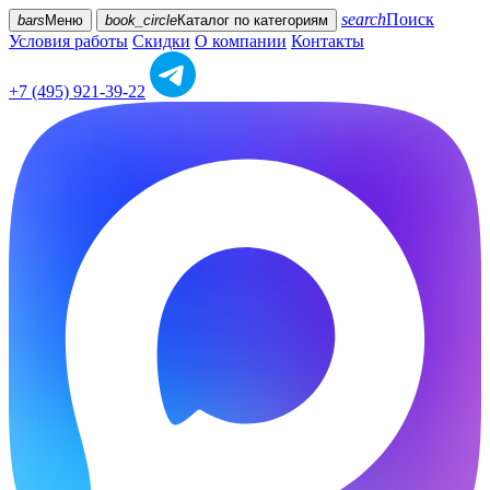
search
Поиск
bars
Меню
book_circle
Каталог
по категориям
Условия работы
Скидки
О компании
Контакты
+7 (495) 921-39-22