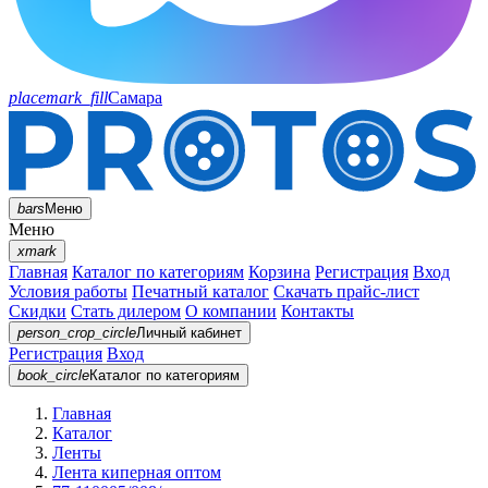
placemark_fill
Самара
bars
Меню
Меню
xmark
Главная
Каталог по категориям
Корзина
Регистрация
Вход
Условия работы
Печатный каталог
Скачать прайс-лист
Скидки
Стать дилером
О компании
Контакты
person_crop_circle
Личный кабинет
Регистрация
Вход
book_circle
Каталог
по категориям
Главная
Каталог
Ленты
Лента киперная оптом