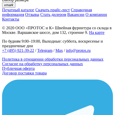
xmark
Печатный каталог
Скачать прайс-лист
Справочная
информация
Отзывы
Стать дилером
Вакансии
О компании
Контакты
© 2020
ООО «ПРОТОС и К»
Швейная фурнитура со склада в
Москве.
Варшавское шоссе, дом 132, строение 9.
На карте
По будням 9:00–19:00, Выходные: суббота, воскресенье и
праздничные дни
+7 (495) 921-39-22
/
Telegram
/
Max
/
info@protos.ru
Политика в отношении обработки персональных данных
Согласие на обработку персональных данных
Публичная оферта
Договор поставки товара