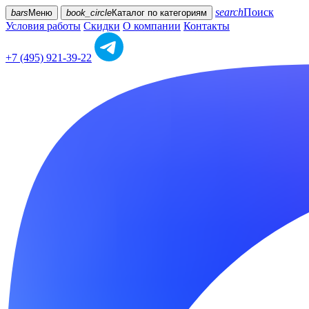
search
Поиск
bars
Меню
book_circle
Каталог
по категориям
Условия работы
Скидки
О компании
Контакты
+7 (495) 921-39-22