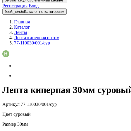
person_crop_circle
Личный кабинет
Регистрация
Вход
book_circle
Каталог
по категориям
Главная
Каталог
Ленты
Лента киперная оптом
77-110030/001/сур
Лента киперная 30мм суровый 
Артикул
77-110030/001/сур
Цвет
суровый
Размер
30мм