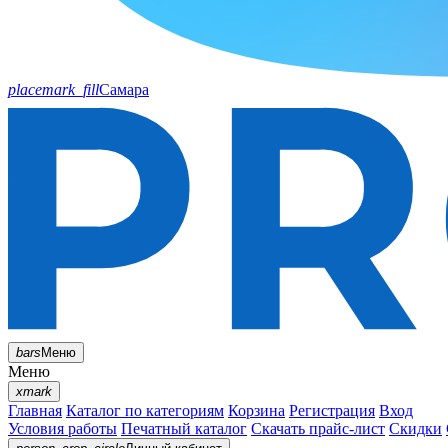
placemark_fill
Самара
bars
Меню
Меню
xmark
Главная
Каталог по категориям
Корзина
Регистрация
Вход
Условия работы
Печатный каталог
Скачать прайс-лист
Скидки