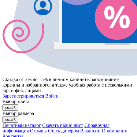
Скидка от 3% до 15%
в личном кабинете, запоминание
корзины
и
избранного
, а также удобная работа с несколькими
юр. и физ. лицами
Зарегистрироваться
Войти
Выбор цвета
xmark
Выбор размера
xmark
Печатный каталог
Скачать прайс-лист
Справочная
информация
Отзывы
Стать дилером
Вакансии
О компании
Контакты