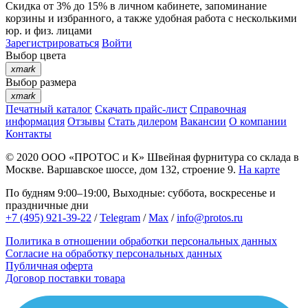
Скидка от 3% до 15%
в личном кабинете, запоминание
корзины
и
избранного
, а также удобная работа с несколькими
юр. и физ. лицами
Зарегистрироваться
Войти
Выбор цвета
xmark
Выбор размера
xmark
Печатный каталог
Скачать прайс-лист
Справочная
информация
Отзывы
Стать дилером
Вакансии
О компании
Контакты
© 2020
ООО «ПРОТОС и К»
Швейная фурнитура со склада в
Москве.
Варшавское шоссе, дом 132, строение 9.
На карте
По будням 9:00–19:00, Выходные: суббота, воскресенье и
праздничные дни
+7 (495) 921-39-22
/
Telegram
/
Max
/
info@protos.ru
Политика в отношении обработки персональных данных
Согласие на обработку персональных данных
Публичная оферта
Договор поставки товара