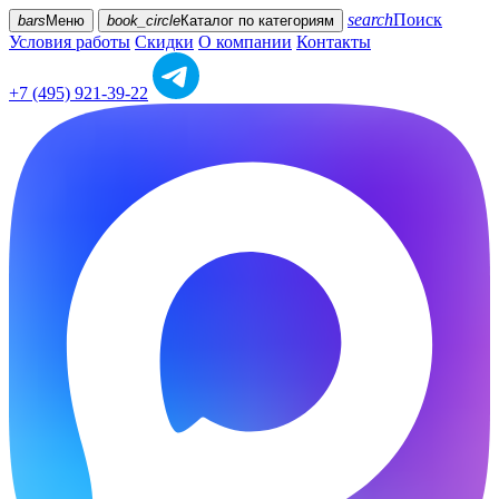
search
Поиск
bars
Меню
book_circle
Каталог
по категориям
Условия работы
Скидки
О компании
Контакты
+7 (495) 921-39-22