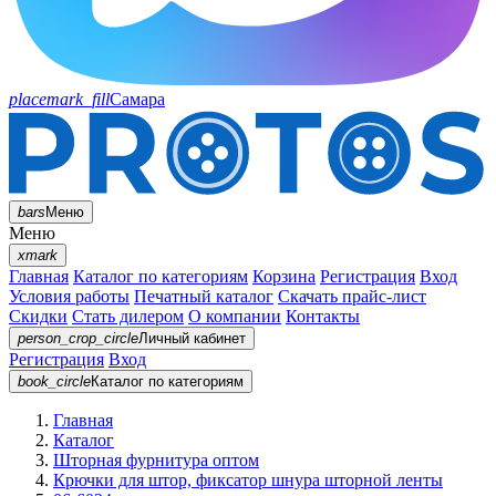
placemark_fill
Самара
bars
Меню
Меню
xmark
Главная
Каталог по категориям
Корзина
Регистрация
Вход
Условия работы
Печатный каталог
Скачать прайс-лист
Скидки
Стать дилером
О компании
Контакты
person_crop_circle
Личный кабинет
Регистрация
Вход
book_circle
Каталог
по категориям
Главная
Каталог
Шторная фурнитура оптом
Крючки для штор, фиксатор шнура шторной ленты