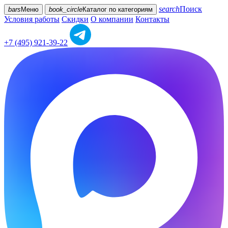
search
Поиск
bars
Меню
book_circle
Каталог
по категориям
Условия работы
Скидки
О компании
Контакты
+7 (495) 921-39-22