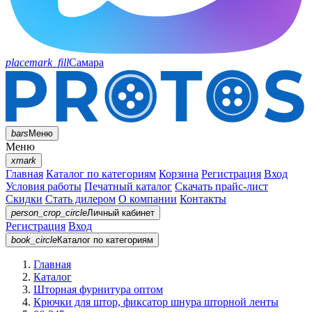
placemark_fill
Самара
bars
Меню
Меню
xmark
Главная
Каталог по категориям
Корзина
Регистрация
Вход
Условия работы
Печатный каталог
Скачать прайс-лист
Скидки
Стать дилером
О компании
Контакты
person_crop_circle
Личный кабинет
Регистрация
Вход
book_circle
Каталог
по категориям
Главная
Каталог
Шторная фурнитура оптом
Крючки для штор, фиксатор шнура шторной ленты