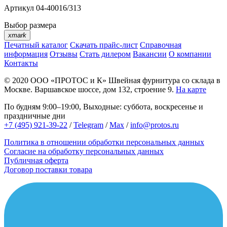
Артикул
04-40016/313
Выбор размера
xmark
Печатный каталог
Скачать прайс-лист
Справочная
информация
Отзывы
Стать дилером
Вакансии
О компании
Контакты
© 2020
ООО «ПРОТОС и К»
Швейная фурнитура со склада в
Москве.
Варшавское шоссе, дом 132, строение 9.
На карте
По будням 9:00–19:00, Выходные: суббота, воскресенье и
праздничные дни
+7 (495) 921-39-22
/
Telegram
/
Max
/
info@protos.ru
Политика в отношении обработки персональных данных
Согласие на обработку персональных данных
Публичная оферта
Договор поставки товара