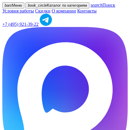
search
Поиск
bars
Меню
book_circle
Каталог
по категориям
Условия работы
Скидки
О компании
Контакты
+7 (495) 921-39-22