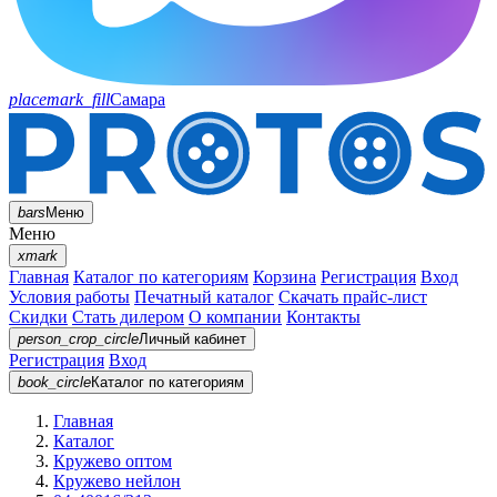
placemark_fill
Самара
bars
Меню
Меню
xmark
Главная
Каталог по категориям
Корзина
Регистрация
Вход
Условия работы
Печатный каталог
Скачать прайс-лист
Скидки
Стать дилером
О компании
Контакты
person_crop_circle
Личный кабинет
Регистрация
Вход
book_circle
Каталог
по категориям
Главная
Каталог
Кружево оптом
Кружево нейлон