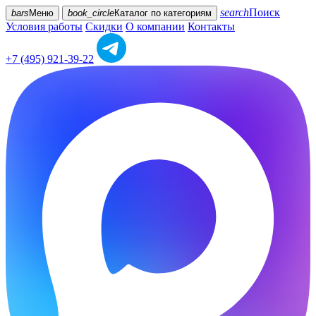
search
Поиск
bars
Меню
book_circle
Каталог
по категориям
Условия работы
Скидки
О компании
Контакты
+7 (495) 921-39-22