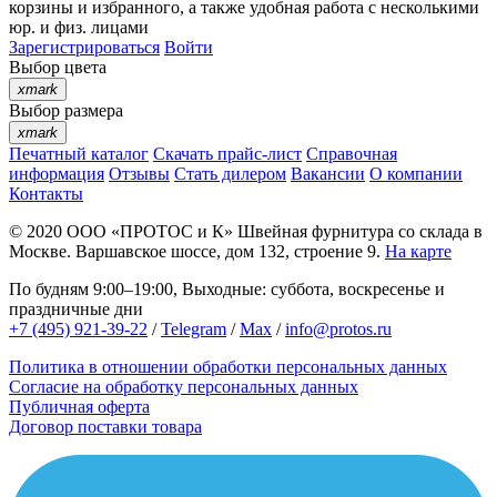
корзины
и
избранного
, а также удобная работа с несколькими
юр. и физ. лицами
Зарегистрироваться
Войти
Выбор цвета
xmark
Выбор размера
xmark
Печатный каталог
Скачать прайс-лист
Справочная
информация
Отзывы
Стать дилером
Вакансии
О компании
Контакты
© 2020
ООО «ПРОТОС и К»
Швейная фурнитура со склада в
Москве.
Варшавское шоссе, дом 132, строение 9.
На карте
По будням 9:00–19:00, Выходные: суббота, воскресенье и
праздничные дни
+7 (495) 921-39-22
/
Telegram
/
Max
/
info@protos.ru
Политика в отношении обработки персональных данных
Согласие на обработку персональных данных
Публичная оферта
Договор поставки товара