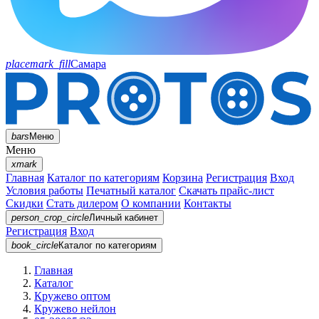
placemark_fill
Самара
bars
Меню
Меню
xmark
Главная
Каталог по категориям
Корзина
Регистрация
Вход
Условия работы
Печатный каталог
Скачать прайс-лист
Скидки
Стать дилером
О компании
Контакты
person_crop_circle
Личный кабинет
Регистрация
Вход
book_circle
Каталог
по категориям
Главная
Каталог
Кружево оптом
Кружево нейлон