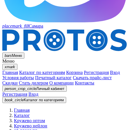
placemark_fill
Самара
bars
Меню
Меню
xmark
Главная
Каталог по категориям
Корзина
Регистрация
Вход
Условия работы
Печатный каталог
Скачать прайс-лист
Скидки
Стать дилером
О компании
Контакты
person_crop_circle
Личный кабинет
Регистрация
Вход
book_circle
Каталог
по категориям
Главная
Каталог
Кружево оптом
Кружево нейлон