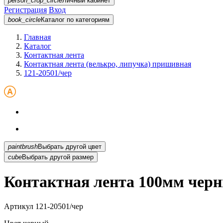
person_crop_circle
Личный кабинет
Регистрация
Вход
book_circle
Каталог
по категориям
Главная
Каталог
Контактная лента
Контактная лента (велькро, липучка) пришивная
121-20501/чер
paintbrush
Выбрать другой цвет
cube
Выбрать другой размер
Контактная лента 100мм черн
Артикул
121-20501/чер