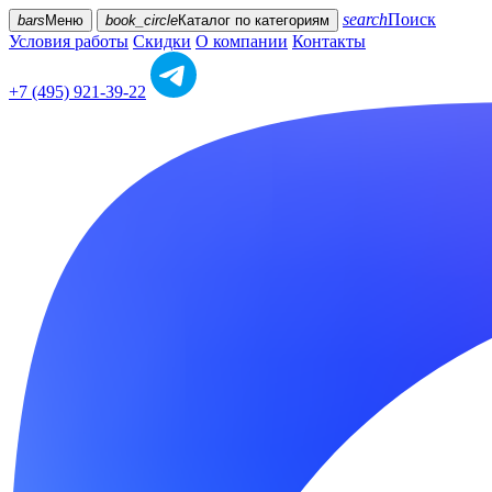
search
Поиск
bars
Меню
book_circle
Каталог
по категориям
Условия работы
Скидки
О компании
Контакты
+7 (495) 921-39-22