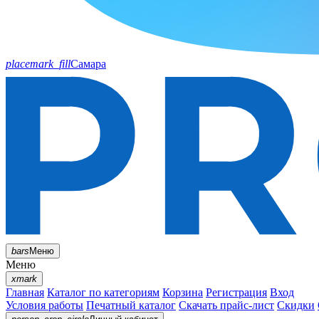
placemark_fill
Самара
bars
Меню
Меню
xmark
Главная
Каталог по категориям
Корзина
Регистрация
Вход
Условия работы
Печатный каталог
Скачать прайс-лист
Скидки