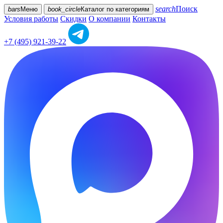
search
Поиск
bars
Меню
book_circle
Каталог
по категориям
Условия работы
Скидки
О компании
Контакты
+7 (495) 921-39-22