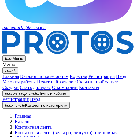
placemark_fill
Самара
bars
Меню
Меню
xmark
Главная
Каталог по категориям
Корзина
Регистрация
Вход
Условия работы
Печатный каталог
Скачать прайс-лист
Скидки
Стать дилером
О компании
Контакты
person_crop_circle
Личный кабинет
Регистрация
Вход
book_circle
Каталог
по категориям
Главная
Каталог
Контактная лента
Контактная лента (велькро, липучка) пришивная