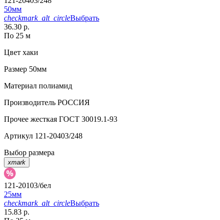
121-20403/248
50мм
checkmark_alt_circle
Выбрать
36.30 р.
По 25 м
Цвет
хаки
Размер
50мм
Материал
полиамид
Производитель
РОССИЯ
Прочее
жесткая ГОСТ 30019.1-93
Артикул
121-20403/248
Выбор размера
xmark
121-20103/бел
25мм
checkmark_alt_circle
Выбрать
15.83 р.