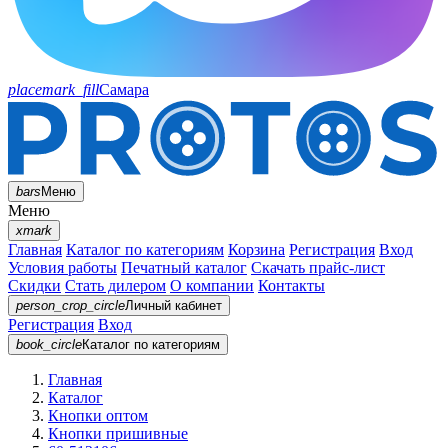
placemark_fill
Самара
bars
Меню
Меню
xmark
Главная
Каталог по категориям
Корзина
Регистрация
Вход
Условия работы
Печатный каталог
Скачать прайс-лист
Скидки
Стать дилером
О компании
Контакты
person_crop_circle
Личный кабинет
Регистрация
Вход
book_circle
Каталог
по категориям
Главная
Каталог
Кнопки оптом
Кнопки пришивные