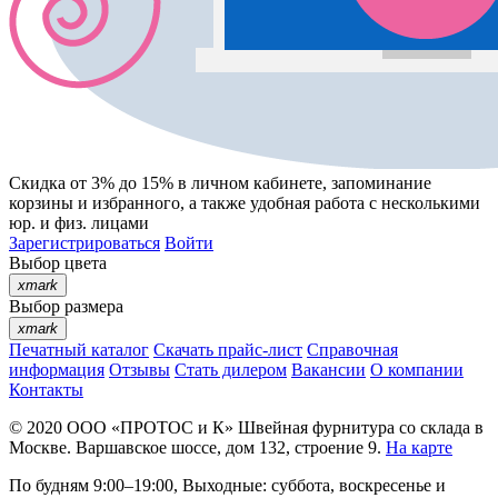
Скидка от 3% до 15%
в личном кабинете, запоминание
корзины
и
избранного
, а также удобная работа с несколькими
юр. и физ. лицами
Зарегистрироваться
Войти
Выбор цвета
xmark
Выбор размера
xmark
Печатный каталог
Скачать прайс-лист
Справочная
информация
Отзывы
Стать дилером
Вакансии
О компании
Контакты
© 2020
ООО «ПРОТОС и К»
Швейная фурнитура со склада в
Москве.
Варшавское шоссе, дом 132, строение 9.
На карте
По будням 9:00–19:00, Выходные: суббота, воскресенье и