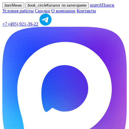
search
Поиск
bars
Меню
book_circle
Каталог
по категориям
Условия работы
Скидки
О компании
Контакты
+7 (495) 921-39-22