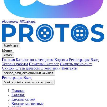
placemark_fill
Самара
bars
Меню
Меню
xmark
Главная
Каталог по категориям
Корзина
Регистрация
Вход
Условия работы
Печатный каталог
Скачать прайс-лист
Скидки
Стать дилером
О компании
Контакты
person_crop_circle
Личный кабинет
Регистрация
Вход
book_circle
Каталог
по категориям
Главная
Каталог
Кнопки оптом
Кнопки магнитные