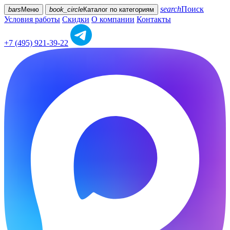
search
Поиск
bars
Меню
book_circle
Каталог
по категориям
Условия работы
Скидки
О компании
Контакты
+7 (495) 921-39-22