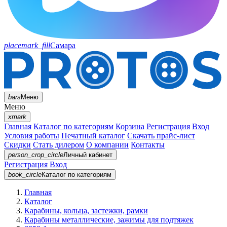
placemark_fill
Самара
bars
Меню
Меню
xmark
Главная
Каталог по категориям
Корзина
Регистрация
Вход
Условия работы
Печатный каталог
Скачать прайс-лист
Скидки
Стать дилером
О компании
Контакты
person_crop_circle
Личный кабинет
Регистрация
Вход
book_circle
Каталог
по категориям
Главная
Каталог
Карабины, кольца, застежки, рамки
Карабины металлические, зажимы для подтяжек