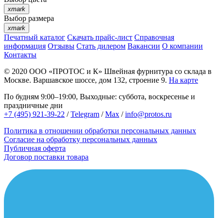
xmark
Выбор размера
xmark
Печатный каталог
Скачать прайс-лист
Справочная
информация
Отзывы
Стать дилером
Вакансии
О компании
Контакты
© 2020
ООО «ПРОТОС и К»
Швейная фурнитура со склада в
Москве.
Варшавское шоссе, дом 132, строение 9.
На карте
По будням 9:00–19:00, Выходные: суббота, воскресенье и
праздничные дни
+7 (495) 921-39-22
/
Telegram
/
Max
/
info@protos.ru
Политика в отношении обработки персональных данных
Согласие на обработку персональных данных
Публичная оферта
Договор поставки товара