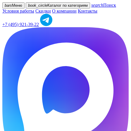
search
Поиск
bars
Меню
book_circle
Каталог
по категориям
Условия работы
Скидки
О компании
Контакты
+7 (495) 921-39-22