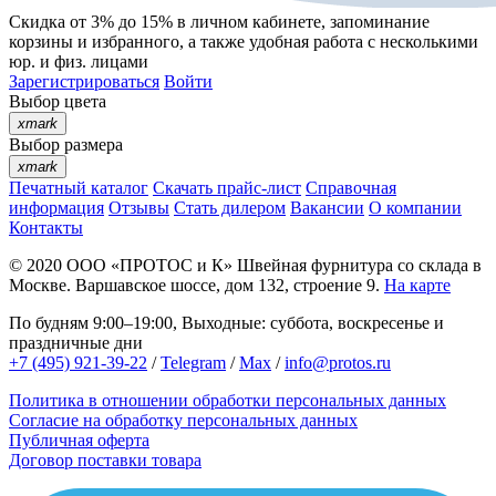
Скидка от 3% до 15%
в личном кабинете, запоминание
корзины
и
избранного
, а также удобная работа с несколькими
юр. и физ. лицами
Зарегистрироваться
Войти
Выбор цвета
xmark
Выбор размера
xmark
Печатный каталог
Скачать прайс-лист
Справочная
информация
Отзывы
Стать дилером
Вакансии
О компании
Контакты
© 2020
ООО «ПРОТОС и К»
Швейная фурнитура со склада в
Москве.
Варшавское шоссе, дом 132, строение 9.
На карте
По будням 9:00–19:00, Выходные: суббота, воскресенье и
праздничные дни
+7 (495) 921-39-22
/
Telegram
/
Max
/
info@protos.ru
Политика в отношении обработки персональных данных
Согласие на обработку персональных данных
Публичная оферта
Договор поставки товара