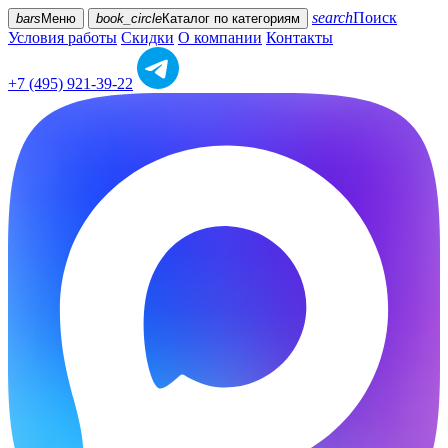
search
Поиск
bars
Меню
book_circle
Каталог
по категориям
Условия работы
Скидки
О компании
Контакты
+7 (495) 921-39-22