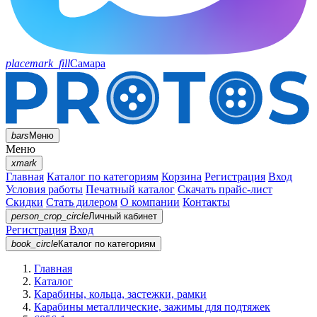
placemark_fill
Самара
bars
Меню
Меню
xmark
Главная
Каталог по категориям
Корзина
Регистрация
Вход
Условия работы
Печатный каталог
Скачать прайс-лист
Скидки
Стать дилером
О компании
Контакты
person_crop_circle
Личный кабинет
Регистрация
Вход
book_circle
Каталог
по категориям
Главная
Каталог
Карабины, кольца, застежки, рамки
Карабины металлические, зажимы для подтяжек