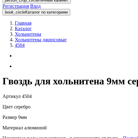
person_crop_circle
Личный кабинет
Регистрация
Вход
book_circle
Каталог
по категориям
Главная
Каталог
Хольнитены
Хольнитены джинсовые
4504
Гвоздь для хольнитена 9мм се
Артикул
4504
Цвет
серебро
Размер
9мм
Материал
алюминий