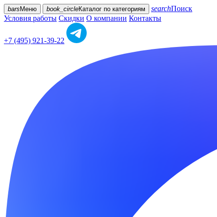
search
Поиск
bars
Меню
book_circle
Каталог
по категориям
Условия работы
Скидки
О компании
Контакты
+7 (495) 921-39-22