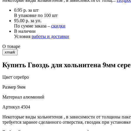
Некоторые виды хольнитенов , в зависимости от толщ...
Подроб
0.95
р.
за шт
В упаковке по
100 шт
95.00 р. за уп.
По сумме заказа –
скидки
В наличии
Условия
работы и доставки
О товаре
xmark
Купить Гвоздь для хольнитена 9мм сере
Цвет
серебро
Размер
9мм
Материал
алюминий
Артикул
4504
Некоторые виды хольнитенов , в зависимости от толщины пакет
требуется заранее сделанного отверстия, гвоздик при установке