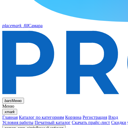
placemark_fill
Самара
bars
Меню
Меню
xmark
Главная
Каталог по категориям
Корзина
Регистрация
Вход
Условия работы
Печатный каталог
Скачать прайс-лист
Скидки