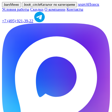
search
Поиск
bars
Меню
book_circle
Каталог
по категориям
Условия работы
Скидки
О компании
Контакты
+7 (495) 921-39-22