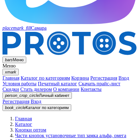
placemark_fill
Самара
bars
Меню
Меню
xmark
Главная
Каталог по категориям
Корзина
Регистрация
Вход
Условия работы
Печатный каталог
Скачать прайс-лист
Скидки
Стать дилером
О компании
Контакты
person_crop_circle
Личный кабинет
Регистрация
Вход
book_circle
Каталог
по категориям
Главная
Каталог
Кнопки оптом
Части кнопок установочные тип замка альфа, омега