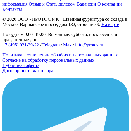
информация
Отзывы
Стать дилером
Вакансии
О компании
Контакты
© 2020
ООО «ПРОТОС и К»
Швейная фурнитура со склада в
Москве.
Варшавское шоссе, дом 132, строение 9.
На карте
По будням 9:00–19:00, Выходные: суббота, воскресенье и
праздничные дни
+7 (495) 921-39-22
/
Telegram
/
Max
/
info@protos.ru
Политика в отношении обработки персональных данных
Согласие на обработку персональных данных
Публичная оферта
Договор поставки товара