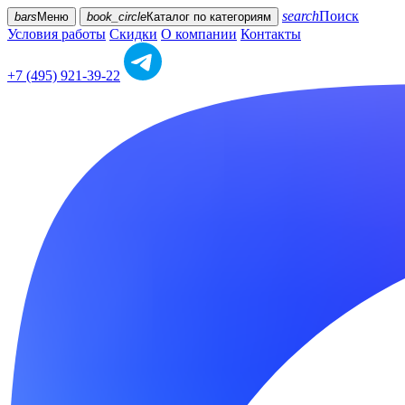
search
Поиск
bars
Меню
book_circle
Каталог
по категориям
Условия работы
Скидки
О компании
Контакты
+7 (495) 921-39-22