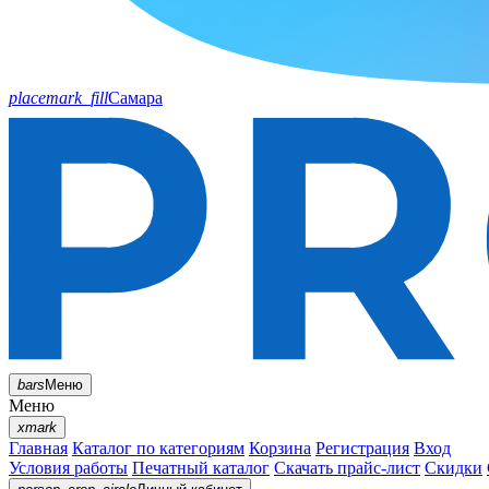
placemark_fill
Самара
bars
Меню
Меню
xmark
Главная
Каталог по категориям
Корзина
Регистрация
Вход
Условия работы
Печатный каталог
Скачать прайс-лист
Скидки