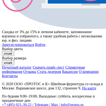
Скидка от 3% до 15%
в личном кабинете, запоминание
корзины
и
избранного
, а также удобная работа с несколькими
юр. и физ. лицами
Зарегистрироваться
Войти
Выбор цвета
xmark
Выбор размера
xmark
Печатный каталог
Скачать прайс-лист
Справочная
информация
Отзывы
Стать дилером
Вакансии
О компании
Контакты
© 2020
ООО «ПРОТОС и К»
Швейная фурнитура со склада в
Москве.
Варшавское шоссе, дом 132, строение 9.
На карте
По будням 9:00–19:00, Выходные: суббота, воскресенье и
праздничные дни
+7 (495) 921-39-22
/
Telegram
/
Max
/
info@protos.ru