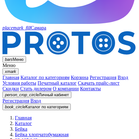
placemark_fill
Самара
bars
Меню
Меню
xmark
Главная
Каталог по категориям
Корзина
Регистрация
Вход
Условия работы
Печатный каталог
Скачать прайс-лист
Скидки
Стать дилером
О компании
Контакты
person_crop_circle
Личный кабинет
Регистрация
Вход
book_circle
Каталог
по категориям
Главная
Каталог
Бейка
Бейка хлопчатобумажная