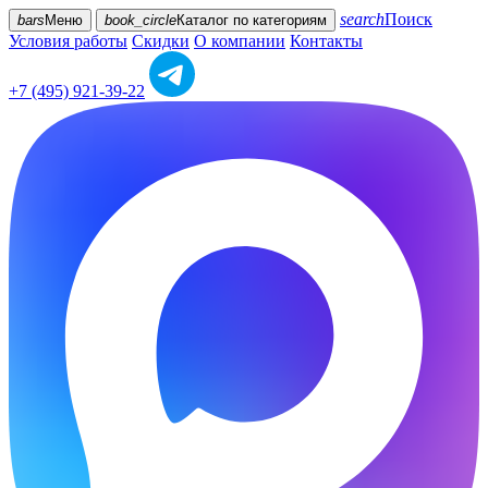
search
Поиск
bars
Меню
book_circle
Каталог
по категориям
Условия работы
Скидки
О компании
Контакты
+7 (495) 921-39-22